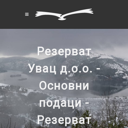
Резерват
Увац д.о.о. -
Основни
подаци -
Резерват