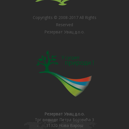
Copyrights © 2008-2017 All Rights
Reserved
Резерват Увац д.о.о.
Резерват Увац д.о.о.
Трг војводе Петра Бојовића 3
31320 Нова Варош