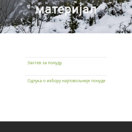
материјал
Захтев за понуду
ПРЕ
Одлука о избору најповољније понуде
ПРЕ